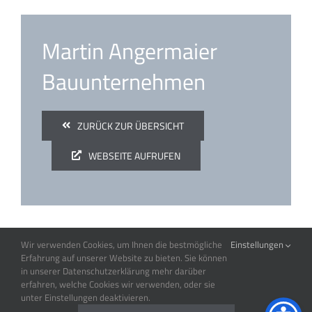
Martin Angermaier
Bauunternehmen
ZURÜCK ZUR ÜBERSICHT
WEBSEITE AUFRUFEN
Wir verwenden Cookies, um Ihnen die bestmögliche
Einstellungen
Erfahrung auf unserer Website zu bieten. Sie können
in unserer Datenschutzerklärung mehr darüber
erfahren, welche Cookies wir verwenden, oder sie
unter Einstellungen deaktivieren.
© Copyright
2026 |
GDS Gesellschaft für Datenverarbeitungssysteme & -